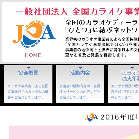
協会概要
活動内容
カラオ
歴史年
カラオケ事業者による全国
当協会の活動内容や、会員
カラオケ機器の歴
協議機関である当協会の概
様向サービスの内容などを
表形式で解説とあ
要をご紹介しています。
ご紹介しています。
載しています。