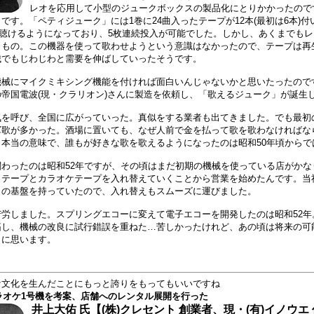
レオを応用して小型のジュークボックスの製品化にとりかかったので
です。「ペティジューク」には1巻に24曲入ったテープが12本(最初は6本)
0分聴けるようになっており、5枚連続投入が可能でした。しかし、あくまでも
くもの。この機器を使って歌わせようという意識はなかったので、テープは再
械でもじわじわと需要を伸ばしていったそうです。
械にマイクミキシング機能を付ければ面白いんじゃないかと思いたったのです
帝国電波(現・クラリオン)さんに製造を依頼し、「歌えるジューク」が誕生
を呼び、全国に広がっていった。真似をする業者も出てきました。でも最初
軍歌が多かった。酒場に置いても、なぜ人前で金を払って歌を歌わなければな
本当の意味で、誰もが好きな歌を歌えるようになったのは昭和50年頃からで
わったのは昭和52年ですが、その頃はまだ初期の機械を使っている店がかな
りテープとカラオケテープを入れ替えていくことから営業を始めたんです。当
クの基盤を持っていたので、入れ替えもスムーズに運びました。
労しました。スプリングエコーに変えて電子エコーを開発したのは昭和52年
拓し、機械の改良に試行錯誤を重ねた…苦しかったけれど、あの頃は将来の可
うに思います。
ケ文化を生んだことにもっと誇りをもってもいいですね
カラオケ1号機を考案、店舗へのレンタル展開を行った
井上大佑 氏【(株)クレセント 創業者、現・(有)イノウエ