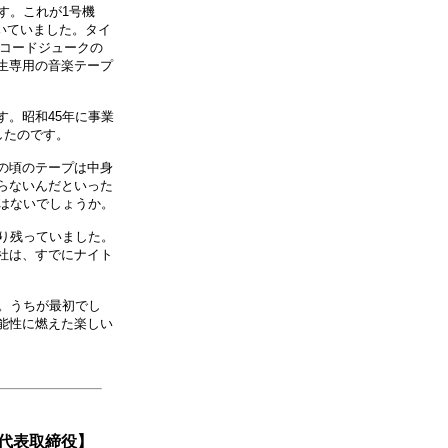
す。これが1号機
付いていました。タイ
レコードジュークの
生専用の音楽テープ
。昭和45年に事業
したのです。
の頃のテープは中身
らないんだといった
はないでしょうか。
り残っていました。
社は、すでにナイト
。うちが最初でし
能性に燃えた楽しい
 代表取締役】