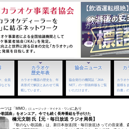
容
カラオケ
協会ニュース
カ
歴史年表
や、会員
カラオケ機器の歴史を、年
協会発行の機関誌「JKA-
カラオ
容などを
表形式で解説とあわせて掲
NET」の一部抜粋版をご覧
規模を
。
載しています。
いただけます。
白書」
ーツは「MMO」
にあり
(ミュージック・マイナス・ワン)
ない歌謡曲」をオンエア。今でも続く長寿番組を手がけた
橋元文朗 氏【元・毎日放送 ラジオ局長】
「歌のない歌謡曲」は、新日本放送(現・毎日放送)きっての音楽通、森