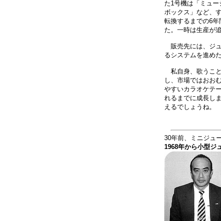
た1号機は「ミュ
ボックス」など、す
転換するまでの6年
た。一時は生産が
販売先には、ジュ
るシステムを進め
私自身、歌うこと
し、市場ではおお
やすいカラオケテ
れるまでに成長し
えるでしょうね。
30年前、ミニジュ
1968年から小型