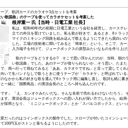
テープ、歌詞カードのカラオケ3点セットを考案
のない歌謡曲」のテープを使ってカラオケセットを考案した
根岸重一 氏【当時・日電工業 社長】
私は、昭和40年代の初期に日電工業という会社を経営し、カーステ
立ての外注を受けていました。私も歌が好きで、あるとき、8トラッ
マイクのミキシング回路を組み込んで歌えるようにできたら面白いの
した。工場の技術者に聞いてみると「簡単だ」という。そこで、カー
入力端子を付けて、ジュークボックスの原型みたいなものを作り上げ
歌のテープをどうするか? そこで思い浮かんだのが、当時、朝の
い歌謡曲」でした。あのテープが借りられないか…そう思い、たまた
とで、局へ行って尋ねてみると「ああ、カラオケですね」と言って貸してくれ
出向いて生バンドなしで歌うときに使うテープが「カラオケ」と呼ばれている
のなかから私の好きな歌を選んで8トラック用に編集し直し、歌詞も紙に書き
ーと一緒に「国際商品」の濱須会長のところへ持ち込んだのです。
です」 「え、カンオケみたいだな。そんな名前で売れるわけないだろう」 
います。濱須会長はジュークボックスヘの思い入れが深い方でしたから、結局
けが採用となり、「ミニジュークボックス」とか「スパルコボックス」といっ
変だったのはコインボックスの製作でした。スロープが付いたコインシュー
て100円玉がストンと落ちるようにしたのです。