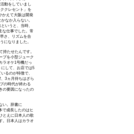
奏活動をしていまし
ッククレセント」を
ひかえて大阪は開発
なかなか入らない。
はというと、当時、
主な仕事でした。常
、早さ、リズムを合
ようになりました。
て持たせたんです。
ープを小型ジューク
カラオケ1号機だっ
トにして、お店では5
ているのが特徴で、
、3ヵ月待ちはざら
ープの時代が終わる
きの要因になったの
ない。辞書に
本で成長したのはヒ
ひとえに日本人の歌
す。日本人はカラオ