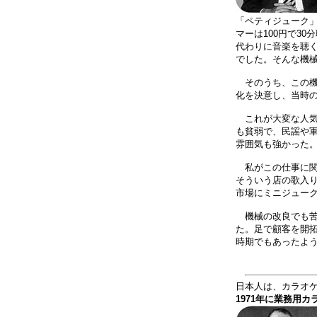
「ペティジューク」
マーは100円で3
代わりに音楽を聴
でした。そんな機
そのうち、この機
化を決意し、当時の
これが大変な人気
も貧弱で、民謡や
雰囲気も強かった。
私がこの仕事に関
そういう店の歌入
市場にミニジュー
機械の改良でも苦
た。足で顧客を開
時期でもあったよ
日本人は、カラオ
1971年に業務用