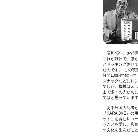
昭和46年、お得
これが好評で、ほ
とドッキングさせ
たのです。 この装
分間100円で歌っ
スナックなどにレン
でした。機械は6、
まで多くの人たち
ではと思っていま
ある外国人記者が
『KARAOKE』
ット曲を育むレコ
うことを愛し、広
ケ文化を生んだこ