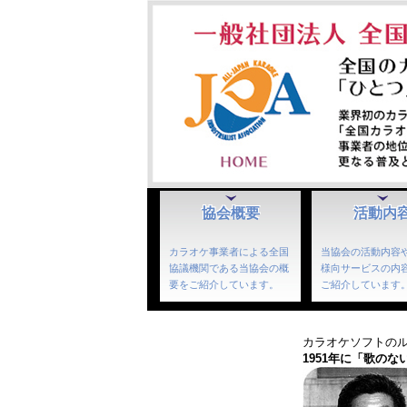
協会概要
活動内
カラオケ事業者による全国
当協会の活動内容
協議機関である当協会の概
様向サービスの内
要をご紹介しています。
ご紹介しています
カラオケソフトのル
1951年に「歌の