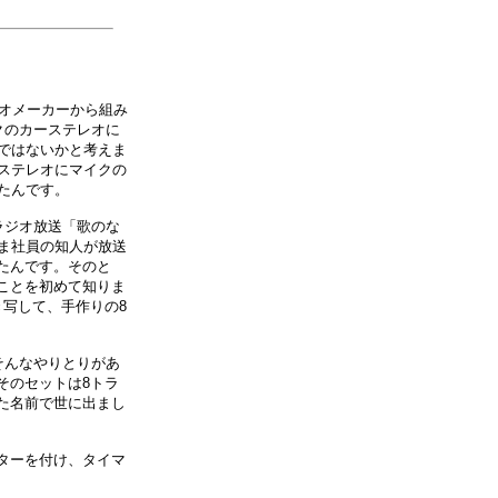
レオメーカーから組み
クのカーステレオに
ではないかと考えま
ステレオにマイクの
たんです。
ラジオ放送「歌のな
ま社員の知人が放送
たんです。そのと
ことを初めて知りま
写して、手作りの8
そんなやりとりがあ
そのセットは8トラ
た名前で世に出まし
ターを付け、タイマ