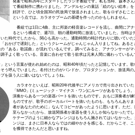
発案で昭和26年にスタートしたラジオ番組です。私も当時、森本さ
て番組制作に携わりました。アンデルセンの童話「絵のない絵本」を
好評で、ひと頃全国30の民放局で放送されました。歌をロずさむこ
という点では。カラオケブームの基礎を作ったのかもしれません。
番組では1日に4曲、主に邦楽の軽音楽レコードを流し、曲間にアナ
るという構成で、週7日、朝の通勤時間に放送していました。当時は
ていた時代でしたから、関心も高かった。通勤時間の時計代わりに聴いていた
と「おかげで遅刻した」というクレームがじゃんじゃん入りましてね。あると
歌の『ある』歌謡曲」が流れているんです。調べてみると、アナウンサーがマ
で調子よく歌っている。音楽に合わせて歌う欲求は元来人間に備わっているん
」という言葉が使われ始めたのは、昭和40年頃だったと記憶しています。歌
をそう呼んでいました。名付けたのがバンドか、プロダクションか、放送局の
ープを扱う人に違いはないでしょうね。
カラオケといえば、昭和20年代後半にアメリカで売り出されていた
「MMO」(ミュージック・マイナス・ワン)にルーツがあるでしょう
演奏からある一つの楽器パートを抜いたものです。おもに演奏者が練
ものですが、歌手のボーカルパートを抜いたものも、もちろんありま
者があなたのために」なんてコピーがあったように思います。ただ、
至らなかったから、放送関係者か楽器を使う人しか知らなかったでし
ケテープのように細かなアレンジはもちろん施されてはいなかった。
ンジは、まさに日本人ならではの細やかさを感じる。だからこそ、こ
を獲得できたんだと思いますね。