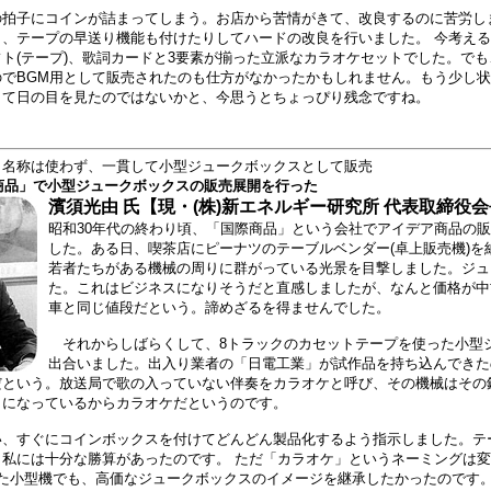
拍子にコインが詰まってしまう。お店から苦情がきて、改良するのに苦労し
り、テープの早送り機能も付けたりしてハードの改良を行いました。 今考え
ト(テープ)、歌詞カードと3要素が揃った立派なカラオケセットでした。で
のでBGM用として販売されたのも仕方がなかったかもしれません。もう少し
して日の目を見たのではないかと、今思うとちょっぴり残念ですね。
う名称は使わず、一貫して小型ジュークボックスとして販売
際商品」で小型ジュークボックスの販売展開を行った
濱須光由 氏【現・(株)新エネルギー研究所 代表取締役
昭和30年代の終わり頃、「国際商品」という会社でアイデア商品の
した。ある日、喫茶店にピーナツのテーブルベンダー(卓上販売機)を
若者たちがある機械の周りに群がっている光景を目撃しました。ジュ
た。これはビジネスになりそうだと直感しましたが、なんと価格が中
車と同じ値段だという。諦めざるを得ませんでした。
それからしばらくして、8トラックのカセットテープを使った小型
出合いました。出入り業者の「日電工業」が試作品を持ち込んできた
だという。放送局で歌の入っていない伴奏をカラオケと呼び、その機械はその
うになっているからカラオケだというのです。
、すぐにコインボックスを付けてどんどん製品化するよう指示しました。テ
、私には十分な勝算があったのです。 ただ「カラオケ」というネーミングは
た小型機でも、高価なジュークボックスのイメージを継承したかったのです。