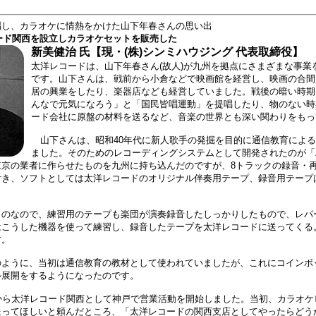
唱し、カラオケに情熱をかけた山下年春さんの思い出
コード関西を設立しカラオケセットを販売した
新美健治 氏【現・(株)シンミハウジング 代表取締役】
太洋レコードは、山下年春さん(故人)が九州を拠点にさまざまな事業
です。山下さんは、戦前から小倉などで映画館を経営し、映画の合間
居の興業をしたり、楽器店なども経営していました。戦後の暗い時期
んなで元気になろう」と「国民皆唱運動」を提唱したり、物のない時
ード会社に原盤の材料を送るなど、音楽の世界とも深い関わりをもっ
山下さんは、昭和40年代に新人歌手の発掘を目的に通信教育による
ました。そのためのレコーディングシステムとして開発されたのが「
東京の業者に作らせたものを九州に持ち込んだのですが、8トラックの録音・
付き、ソフトとしては太洋レコードのオリジナル伴奏用テープ、録音用テープ
のなので、練習用のテープも楽団が演奏録音したしっかりしたもので、レパ
はこうした機器を使って練習し、録音したテープを太洋レコードに送ってくる
す。
ように、当初は通信教育の教材として使われていましたが、これにコインボ
ル展開をするようになったのです。
から太洋レコード関西として神戸で営業活動を開始しました。当初、カラオケ
送ってほしいと頼んだところ、「太洋レコードの関西支店としてやったらどう