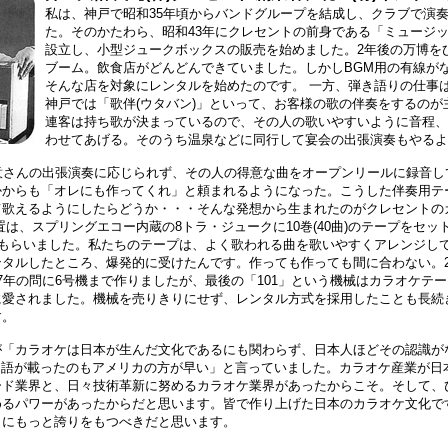
私は、神戸で昭和35年頃からバンドグループを結成し、クラブで演
た。そのかたわら、昭和43年にクレセントの前身である「ミュージ
設立し、小型ジュークボックスの販売を始めました。2年後の万博を
ブーム。飲食店がどんどんできていました。しかしBGM用の有線が
そんな店を対象にレンタルを始めたのです。 一方、弾き語りの仕事
神戸では「歌伴(ウタバン)」といって、お客様の歌の伴奏をするのが
連客は持ち歌が決まっているので、その人の歌いやすいように音程
わせてあげる。そのうち温泉などに同行して宴会の出張演奏もやる
意さんの出張演奏に応じられず、その人の得意な曲をオープンリールに録音し
かからも「オレにも作ってくれ」と頼まれるようになった。こうした伴奏用テ
て歌えるようにしたらどうか・・・そんな発想から生まれたのがクレセントの
置は、スプリングエコー内蔵の8トラ・ジュークに10巻(40曲)のテープをセッ
てもらいました。私たちのテープは、よく歌われる曲を歌いやすくアレンジし
タルしたところ、爆発的に受けたんです。作っても作っても間に合わない。2
7年の問に6号機まで作りましたが、最後の「101」という機械はカラオケテ
に愛されました。機械を売りきりにせず、レンタル方式を採用したことも長続
す。
「カラオケは日本が生んだ文化であるにも関わらず、日本人ほどその認識が
の用語が載ったのもアメリカの方が早い」と言っていました。カラオケ産業が日
ード業界と、日々技術革新に努めるカラオケ業界があったからこそ。そして、
めるパワーがあったからだと思います。皆で作り上げた日本のカラオケ文化で
とにもっと誇りをもつべきだと思います。