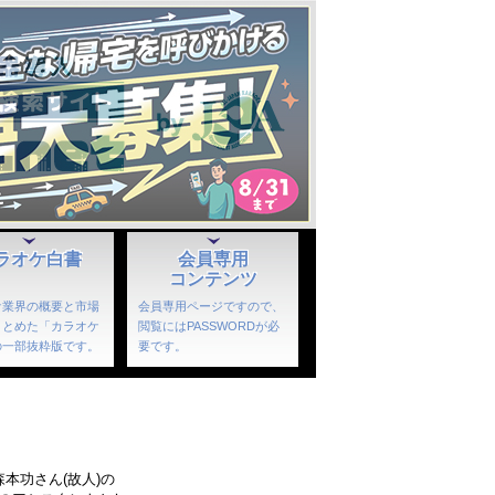
ラオケ白書
会員専用
コンテンツ
ケ業界の概要と市場
会員専用ページですので、
まとめた「カラオケ
閲覧にはPASSWORDが必
の一部抜粋版です。
要です。
本功さん(故人)の