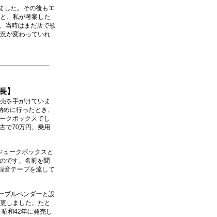
ました。その後もエ
ると、私が考案した
も、当時はまだ店で歌
状況が変わっていれ
会長】
販売を手がけていま
納めに行ったとき、
ークボックスでし
古で70万円。乗用
ジュークボックスと
のです。名前を聞
録音テープを流して
ーブルベンダーと設
変更しました。たと
昭和42年に発売し