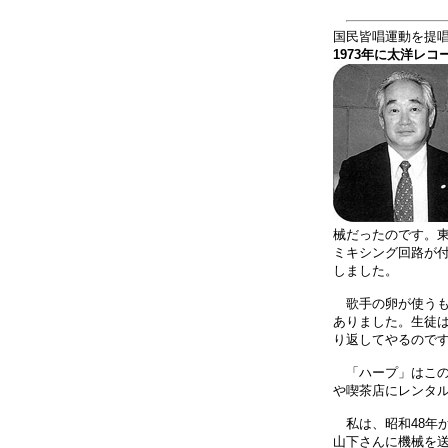
国民皆唱運動を提
1973年に太洋レ
械だったのです。
ミキシング回路が
しました。
歌手の卵が使うも
ありました。生徒
り返してやるので
「ハープ」はこの
や喫茶店にレンタ
私は、昭和48年
山下さんに機械を