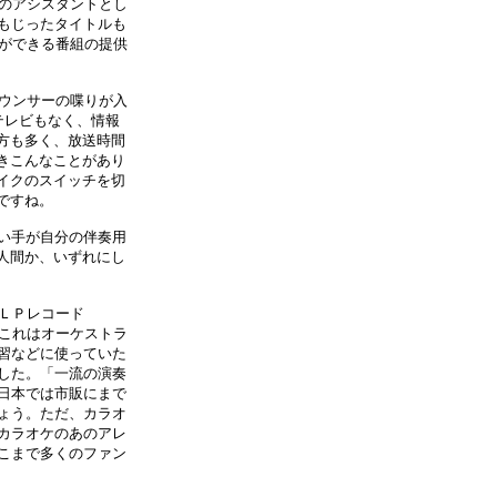
んのアシスタントとし
もじったタイトルも
とができる番組の提供
ウンサーの喋りが入
テレビもなく、情報
方も多く、放送時間
きこんなことがあり
イクのスイッチを切
ですね。
い手が自分の伴奏用
人間か、いずれにし
ＬＰレコード
。これはオーケストラ
習などに使っていた
した。「一流の演奏
日本では市販にまで
ょう。ただ、カラオ
カラオケのあのアレ
こまで多くのファン