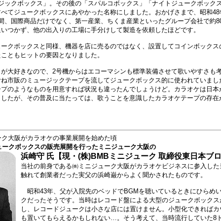
ージックボックス」。その後の「スパルコボックス」「ナイトジュークボック
べてジュークボックスにあやかった名称にしました。おかげさまで、昭和48
間、国際商品だけでなく、第一産業、ちくま産業といったグループ会社で約80
追いつかず、他の出入りの工場に手分けして製造を依頼したほどです。
ークボックスと同様、機器を店に売るのではなく、設置してコインボックス
たこともヒットの要因となりました。
が大好きなので、2号機からはエコーマシンも標準装備させて歌いやすさも
むね市販のミュージックテープを流してジュークボックス的に使われていまし
ープのようなものを用意すれば状況も違ったんでしょうけど。カラオケは日本
ましたが、その普及に当たっては、歌うことを意識したカラオケテープの存在
ーク大阪がカラオケの事業展開を始めた頃
ジュークボックスの販売展開を行ったミニジューク大阪の
浜崎守 氏【現・(株)BMBミニジューク 取締役東日本ブ
当社の前身である㈱ミニジューク大阪がカラオケビジネスに参入した
触れて創業者だった実父の浜崎巌からよく聞かされたものです。
昭和43年、父が入院先のベッドでBGMを聴いているときにひらめ
クだったそうです。当時はレコード盤による大型のジュークボックス
し、レコードジュークは小さな店には置けません。小型化できればカ
も置いてもらえるかもしれない…。そう考えて、当時流行していた8