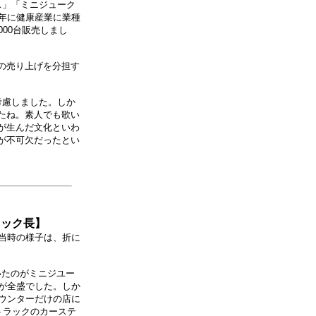
ス」「ミニジューク
年に健康産業に業種
00台販売しまし
の売り上げを分担す
考慮しました。しか
たね。素人でも歌い
が生んだ文化といわ
が不可欠だったとい
ロック長】
当時の様子は、折に
いたのがミニジユー
が全盛でした。しか
ウンターだけの店に
トラックのカーステ