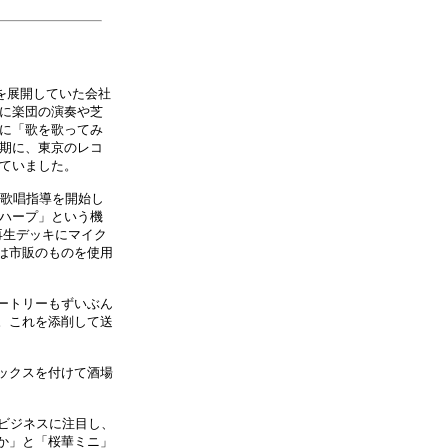
を展開していた会社
に楽団の演奏や芝
に「歌を歌ってみ
期に、東京のレコ
ていました。
歌唱指導を開始し
ハープ」という機
再生デッキにマイク
は市販のものを使用
ートリーもずいぶん
。これを添削して送
ックスを付けて酒場
ビジネスに注目し、
か」と「桜華ミニ」