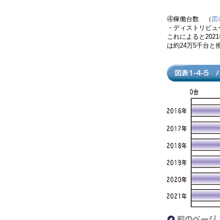
④稼働台数
（
図表
・ディストリビュ
これによると20
は約24万5千台と