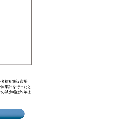
齢者福祉施設市場」
全国集計を行ったと
その減少幅は昨年よ