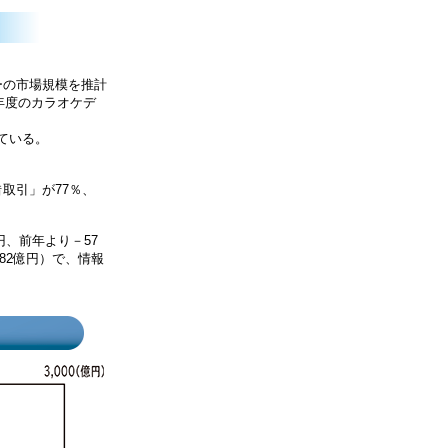
ーの市場規模を推計
年度のカラオケデ
ている。
取引」が77％、
円、前年より－57
82億円）で、情報