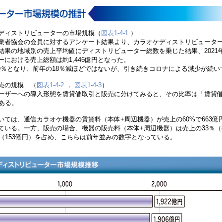
ディストリビューターの市場規模
（
図表1-4-1
）
業者協会の会員に対するアンケート結果より、カラオケディストリビュータ
結果の地域別の売上平均値にディストリビューター総数を乗じた結果、2021
における売上総額は約1,446億円となった。
.9％となり、前年の18％減ほどではないが、引き続きコロナによる減少が続い
販売の規模
（
図表1-4-2
，
図表1-4-3
）
ーザーへの導入形態を賃貸借取引と販売に分けてみると、その比率は「賃貸借
ある。
いては、通信カラオケ機器の賃貸料（本体+周辺機器）が売上の60%で663億
ている。一方、販売の場合、機器の販売料（本体+周辺機器）は売上の33％（
％（153億円）を占め、こちらは前年並みの数字となっている。