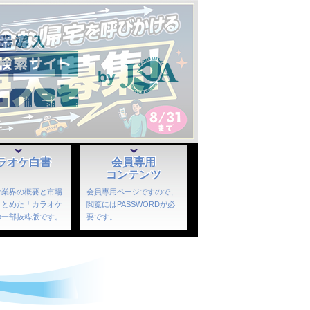
ラオケ白書
会員専用
コンテンツ
ケ業界の概要と市場
会員専用ページですので、
まとめた「カラオケ
閲覧にはPASSWORDが必
の一部抜粋版です。
要です。