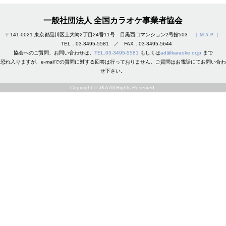
一般社団法人 全国カラオケ事業者協会
〒141-0021 東京都品川区上大崎2丁目24番11号 目黒西口マンション2号館503
［ ＭＡＰ ］
TEL．03-3495-5581 ／ FAX．03-3495-5644
協会へのご質問、お問い合わせは、
TEL.03-3495-5581
もしくは
ad@karaoke.or.jp
まで
恐れ入りますが、e-mailでの質問に対する回答は行っておりません。ご質問はお電話にてお問い合わ
せ下さい。
Copyright © JKA All Rights Reserved.