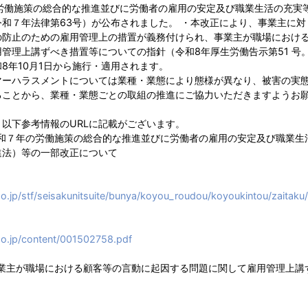
に労働施策の総合的な推進並びに労働者の雇用の安定及び職業生活の充実
和７年法律第63号）が公布されました。 ・本改正により、事業主に
の防止のための雇用管理上の措置が義務付けられ、事業主が職場におけ
管理上講ずべき措置等についての指針（令和8年厚生労働告示第51 号
8年10月1日から施行・適用されます。
マーハラスメントについては業種・業態により態様が異なり、被害の実
ることから、業種・業態ごとの取組の推進にご協力いただきますようお
以下参考情報のURLに記載がございます。
和７年の労働施策の総合的な推進並びに労働者の雇用の安定及び職業生
進法）等の一部改正について
.jp/stf/seisakunitsuite/bunya/koyou_roudou/koyoukintou/zaitaku
o.jp/content/001502758.pdf
業主が職場における顧客等の言動に起因する問題に関して雇用管理上講