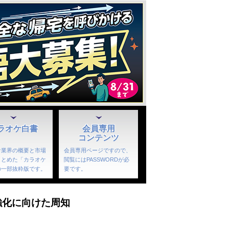
ラオケ白書
会員専用
コンテンツ
ケ業界の概要と市場
会員専用ページですので、
まとめた「カラオケ
閲覧にはPASSWORDが必
の一部抜粋版です。
要です。
強化に向けた周知