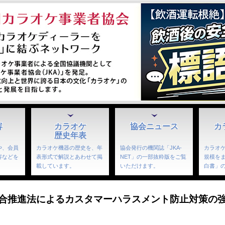
容
カラオケ
協会ニュース
カ
歴史年表
や、会員
カラオケ機器の歴史を、年
協会発行の機関誌「JKA-
カラオ
容などを
表形式で解説とあわせて掲
NET」の一部抜粋版をご覧
規模を
。
載しています。
いただけます。
白書」
合推進法によるカスタマーハラスメント防止対策の