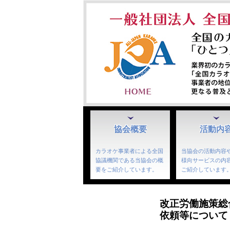
協会概要
活動内
カラオケ事業者による全国
当協会の活動内容
協議機関である当協会の概
様向サービスの内
要をご紹介しています。
ご紹介しています
改正労働施策総
依頼等について