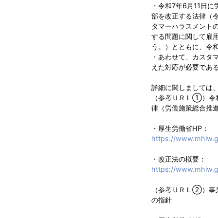
・令和7年6月11日
部を改正する法律（令
タマーハラスメント
する問題に関して雇用
う。）とともに、令和
・あわせて、カスタ
えた対応が必要であ
詳細に関しましては、
（参考ＵＲＬ①）令
律（労働施策総合推
・厚生労働省HP：
https://www.mhlw.go
・改正法の概要：
https://www.mhlw.g
（参考ＵＲＬ②）事
の指針