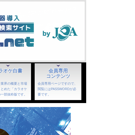
ラオケ白書
会員専用
コンテンツ
ケ業界の概要と市場
会員専用ページですので、
まとめた「カラオケ
閲覧にはPASSWORDが必
の一部抜粋版です。
要です。