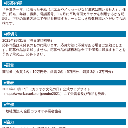
●応募内容
「募集テーマ」に沿った手紙（ポエムやメッセージなど形式は問いません）、住
所、氏名、年齢、職業、電話番号、1ヵ月に平均何回カラオケを利用するかを明
記し、下記の応募方法にて作品を投稿する。一人につき複数投稿いただいても結
構です。
●締切り
2021年8月31日（当日消印有効）
応募作品は未発表のものに限ります。応募方法に不備がある場合は無効としま
す。応募作品は返却しません。応募作品の諸権利は全て主催者に帰属することを
予め了承の上、応募下さい。
●副賞
商品券（金賞 1名：10万円分、銀賞 2名：5万円分、銅賞 3名：3万円分）
●発表
2021年10月17日（カラオケ文化の日）公式ウェブサイト
（https//www.karaoke.or.jp/oubo2021）にて受賞者及び作品を発表。
●主催
一般社団法人 全国カラオケ事業者協会
●協力