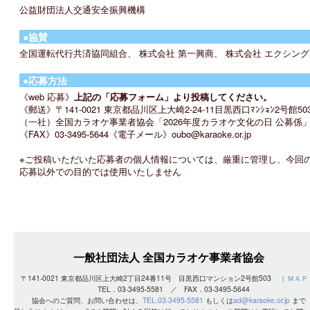
公益財団法人交通安全振興機構
●協賛
全国運転代行共済協同組合、 株式会社 第一興商、 株式会社 エクシング
●応募方法
《web 応募》
上記の「応募フォーム」より投稿してください。
《郵送》〒141-0021 東京都品川区上大崎2-24-11目黒西口ﾏﾝｼｮﾝ2号館50
（一社）全国カラオケ事業者協会「2026年度カラオケ文化の日 公募係
《FAX》03-3495-5644《電子メール》oubo@karaoke.or.jp
※ご投稿いただいた応募者の個人情報については、厳重に管理し、今回
応募以外での目的では使用いたしません
一般社団法人 全国カラオケ事業者協会
〒141-0021 東京都品川区上大崎2丁目24番11号 目黒西口マンション2号館503
［ ＭＡＰ
TEL．03-3495-5581 ／ FAX．03-3495-5644
協会へのご質問、お問い合わせは、
TEL.03-3495-5581
もしくは
ad@karaoke.or.jp
まで