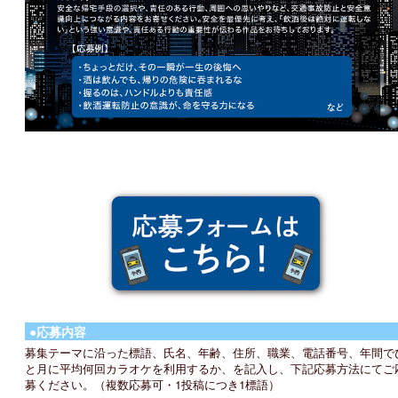
●応募内容
募集テーマに沿った標語、⽒名、年齢、住所、職業、電話番号、年間で
と⽉に平均何回カラオケを利⽤するか、を記⼊し、下記応募⽅法にてご
募ください。（複数応募可・1投稿につき1標語）