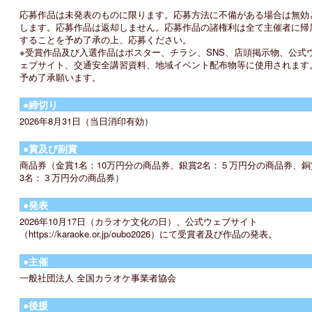
応募作品は未発表のものに限ります。応募⽅法に不備がある場合は無効
します。応募作品は返却しません。応募作品の諸権利は全て主催者に帰
することを予め了承の上、応募ください。
※受賞作品及び⼊選作品はポスター、チラシ、SNS、店頭掲⽰物、公式
ェブサイト、交通安全講習資料、地域イベント配布物等に使⽤されます
予め了承願います。
●締切り
2026年8月31日（当日消印有効）
●賞及び副賞
商品券（金賞1名：10万円分の商品券、銀賞2名：５万円分の商品券、銅
3名：３万円分の商品券）
●発表
2026年10月17日（カラオケ文化の日）、公式ウェブサイト
（https://karaoke.or.jp/oubo2026）にて受賞者及び作品の発表。
●主催
一般社団法人 全国カラオケ事業者協会
●後援