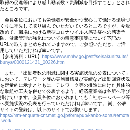
取得の促進等により感出勤者数７割削減を目指すこと」とされ
たところです。
会員各位においても労働者が安全かつ安心して働ける環境づ
くりに率先して取り組んでいただいているところですが、今般
改めて、職場における新型コロナウイルス感染症への感染予
防、健康管理の強化についての留意事項等について下記の
URLで取りまとめられていますので、ご参照いただき、ご活
用していただければ幸いです。
【参考資料：URL】
https://www.mhlw.go.jp/stf/seisakunitsuite/
bunya/0000121431_00226.html
また、「出勤者数の削減に関する実施状況の公表について」
において、テレワーク等の実施目標及び実績など出勤回避状況
を定量的に示すとともに、テレワーク等の推進に向けた具体的
な取組や工夫を併せて公表するよう、経済産業省は各所へ呼び
掛けています。会員各位におかれましても自社ホームページ等
へ実施状況の公表を行っていただければ幸いです。 尚、公表
サイトの登録は、以下のサイトでお願いします。
https://mm-enquete-cnt.meti.go.jp/form/pub/kanbo-somu/remote
-work