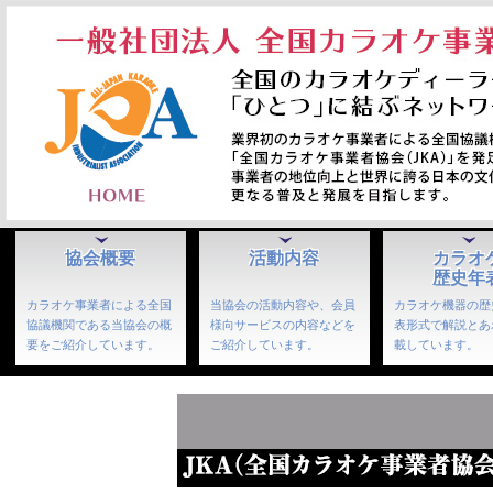
協会概要
活動内容
カラオ
歴史年
カラオケ事業者による全国
当協会の活動内容や、会員
カラオケ機器の歴
協議機関である当協会の概
様向サービスの内容などを
表形式で解説とあ
要をご紹介しています。
ご紹介しています。
載しています。