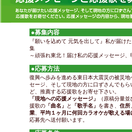
●募集内容
『願いを込めて 元気を出して』私が届け
集
～頑張れ東北！届け私の応援メッセージ、
●応募方法
復興へ歩みを進める東日本大震災の被災地
セージ、そして現地の方に口ずさんでもら
ど、推薦する応援歌をお寄せ下さい。
「現地への応援メッセージ」
（原稿分量並
援歌の
「曲名」
と
「歌手名」
を書き、
住所
業
、
平均１ヶ月に何回カラオケが歌える場
応募先へ送付願います。