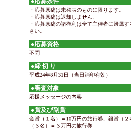
●応募条件
・応募原稿は未発表のものに限ります。
・応募原稿は返却しません。
・応募原稿の諸権利は全て主催者に帰属す
さい。
●応募資格
不問
●締 切 り
平成24年8月31日（当日消印有効）
●審査対象
応援メッセージの内容
●賞及び副賞
金賞（１名）＝10万円の旅行券、銀賞（
（３名）＝３万円の旅行券