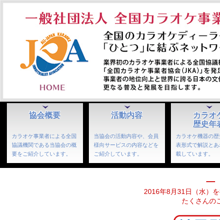
協会概要
活動内容
カラオ
歴史年
カラオケ事業者による全国
当協会の活動内容や、会員
カラオケ機器の歴
協議機関である当協会の概
様向サービスの内容などを
表形式で解説とあ
要をご紹介しています。
ご紹介しています。
載しています。
—
2016年8月31日（水
たくさんの